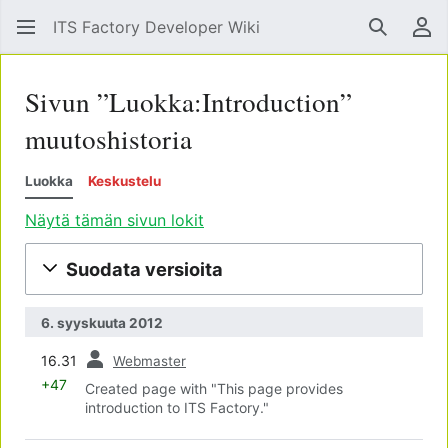
ITS Factory Developer Wiki
Hae
Käy
Sivun ”Luokka:Introduction”
muutoshistoria
Luokka
Keskustelu
Näytä tämän sivun lokit
Suodata versioita
6. syyskuuta 2012
edell.
16.31
Webmaster
+47
Created page with "This page provides
introduction to ITS Factory."