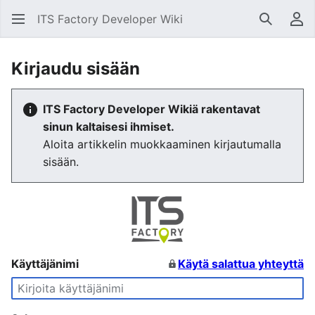
ITS Factory Developer Wiki
Hae
Käy
Kirjaudu sisään
ITS Factory Developer Wikiä rakentavat
sinun kaltaisesi ihmiset.
Aloita artikkelin muokkaaminen kirjautumalla
sisään.
Käyttäjänimi
Käytä salattua yhteyttä