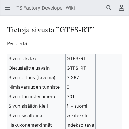
ITS Factory Developer Wiki
Hae
Käy
Tietoja sivusta ”GTFS-RT”
Perustiedot
Sivun otsikko
GTFS-RT
Oletuslajitteluavain
GTFS-RT
Sivun pituus (tavuina)
3 397
Nimiavaruuden tunniste
0
Sivun tunnistenumero
301
Sivun sisällön kieli
fi - suomi
Sivun sisältömalli
wikiteksti
Hakukonemerkinnät
Indeksoitava