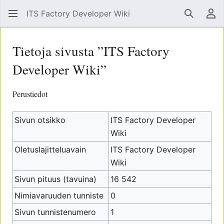
ITS Factory Developer Wiki
Hae
Käy
Tietoja sivusta ”ITS Factory
Developer Wiki”
Perustiedot
Sivun otsikko
ITS Factory Developer
Wiki
Oletuslajitteluavain
ITS Factory Developer
Wiki
Sivun pituus (tavuina)
16 542
Nimiavaruuden tunniste
0
Sivun tunnistenumero
1