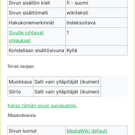
Sivun sisällön kieli
fi - suomi
Sivun sisältömalli
wikiteksti
Hakukonemerkinnät
Indeksoitava
Sivulle johtavat
1
ohjaukset
Kohdellaan sisältösivuna
Kyllä
Sivun suojaus
Muokkaus
Salli vain ylläpitäjät (ikuinen)
Siirto
Salli vain ylläpitäjät (ikuinen)
Katso tämän sivun suojausloki.
Muutoshistoria
Sivun luonut
MediaWiki default