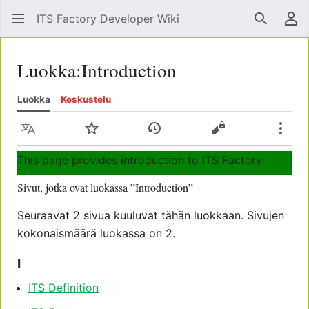
ITS Factory Developer Wiki
Hae
Käy
Luokka
:
Introduction
Luokka
Keskustelu
Kieli
Tarkkaile
Näytä historia
Näytä lähdekoodi
Lisää
This page provides introduction to ITS Factory.
Sivut, jotka ovat luokassa ”Introduction”
Seuraavat 2 sivua kuuluvat tähän luokkaan. Sivujen
kokonaismäärä luokassa on 2.
I
ITS Definition