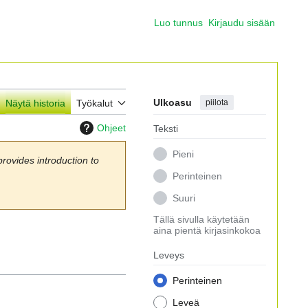
Luo tunnus
Kirjaudu sisään
Ulkoasu
piilota
Näytä historia
Työkalut
Ohjeet
Teksti
Pieni
rovides introduction to
Perinteinen
Suuri
Tällä sivulla käytetään
aina pientä kirjasinkokoa
Leveys
Perinteinen
Leveä