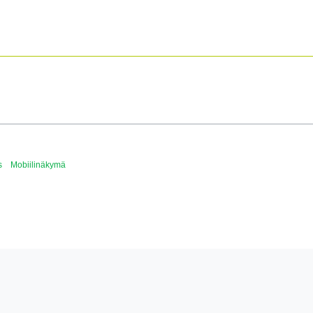
s
Mobiilinäkymä