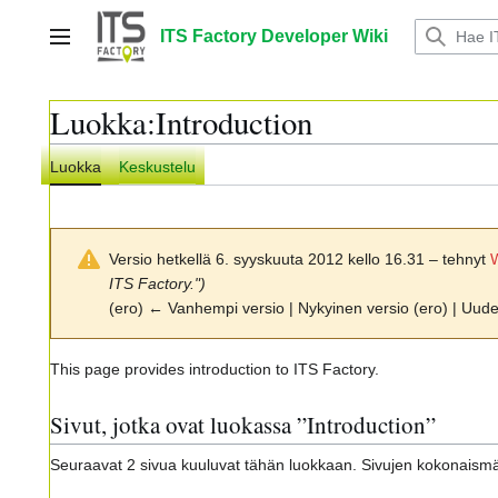
Siirry
sisältöön
ITS Factory Developer Wiki
Päävalikko
Luokka
:
Introduction
Luokka
Keskustelu
Versio hetkellä 6. syyskuuta 2012 kello 16.31 – tehnyt
ITS Factory.")
(ero) ← Vanhempi versio | Nykyinen versio (ero) | Uud
This page provides introduction to ITS Factory.
Sivut, jotka ovat luokassa ”Introduction”
Seuraavat 2 sivua kuuluvat tähän luokkaan. Sivujen kokonaism