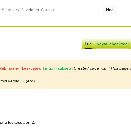
Hae
Lue
Näytä lähdekoodi
Webmaster
(
keskustelu
|
muokkaukset
)
(Created page with "This page p
empi versio → (ero)
äärä luokassa on 2.