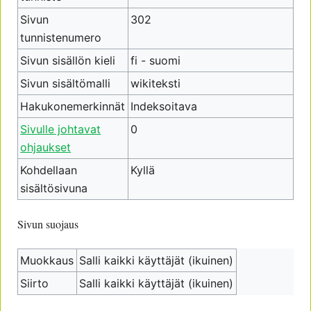
Sivun
302
tunnistenumero
Sivun sisällön kieli
fi - suomi
Sivun sisältömalli
wikiteksti
Hakukonemerkinnät
Indeksoitava
Sivulle johtavat
0
ohjaukset
Kohdellaan
Kyllä
sisältösivuna
Sivun suojaus
Muokkaus
Salli kaikki käyttäjät (ikuinen)
Siirto
Salli kaikki käyttäjät (ikuinen)