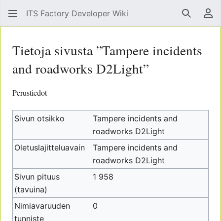
ITS Factory Developer Wiki
Hae
Käy
Tietoja sivusta ”Tampere incidents
and roadworks D2Light”
Perustiedot
Sivun otsikko
Tampere incidents and
roadworks D2Light
Oletuslajitteluavain
Tampere incidents and
roadworks D2Light
Sivun pituus
1 958
(tavuina)
Nimiavaruuden
0
tunniste