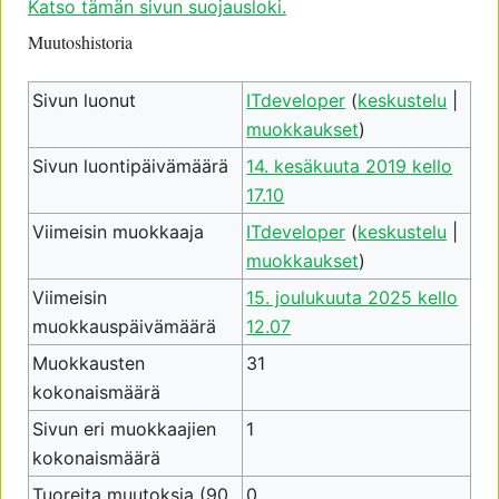
Katso tämän sivun suojausloki.
Muutoshistoria
Sivun luonut
ITdeveloper
(
keskustelu
|
muokkaukset
)
Sivun luontipäivämäärä
14. kesäkuuta 2019 kello
17.10
Viimeisin muokkaaja
ITdeveloper
(
keskustelu
|
muokkaukset
)
Viimeisin
15. joulukuuta 2025 kello
muokkauspäivämäärä
12.07
Muokkausten
31
kokonaismäärä
Sivun eri muokkaajien
1
kokonaismäärä
Tuoreita muutoksia (90
0