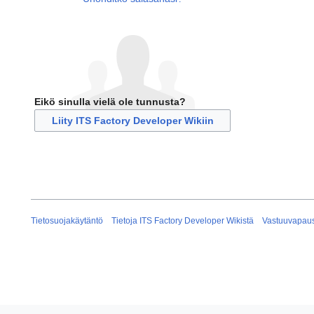
Eikö sinulla vielä ole tunnusta?
Liity ITS Factory Developer Wikiin
Tietosuojakäytäntö
Tietoja ITS Factory Developer Wikistä
Vastuuvapau