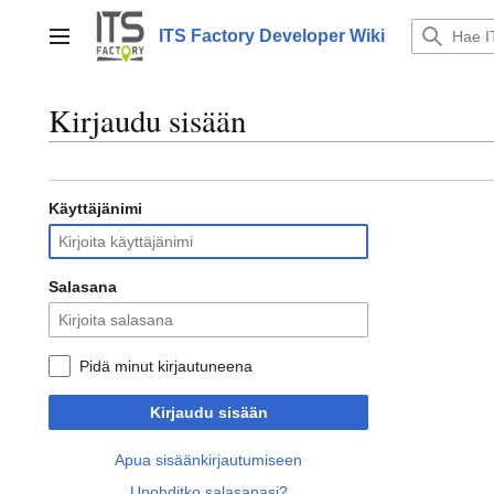
Siirry
sisältöön
ITS Factory Developer Wiki
Päävalikko
Kirjaudu sisään
Käyttäjänimi
Salasana
Pidä minut kirjautuneena
Kirjaudu sisään
Apua sisäänkirjautumiseen
Unohditko salasanasi?