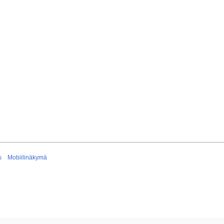
s
Mobiilinäkymä