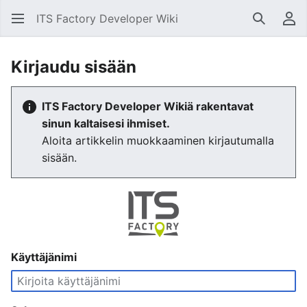
ITS Factory Developer Wiki
Hae
Käy
Kirjaudu sisään
ITS Factory Developer Wikiä rakentavat
sinun kaltaisesi ihmiset.
Aloita artikkelin muokkaaminen kirjautumalla
sisään.
Käyttäjänimi