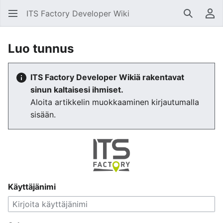
ITS Factory Developer Wiki
Hae
Käy
Luo tunnus
ITS Factory Developer Wikiä rakentavat
sinun kaltaisesi ihmiset.
Aloita artikkelin muokkaaminen kirjautumalla
sisään.
Käyttäjänimi