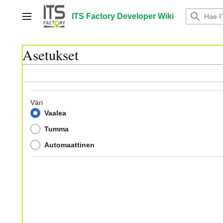
Siirry
sisältöön
ITS Factory Developer Wiki
Päävalikko
Asetukset
Väri
Vaalea
Tumma
Automaattinen