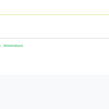
s
Mobiilinäkymä